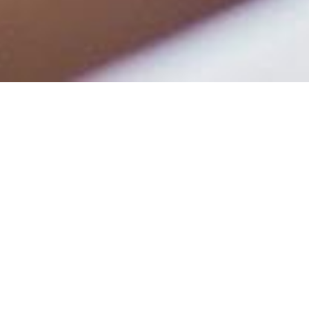
Surfplattan har blivit något utav ett mellanting mellan
datorn och telefonen. Det är många som hellre väljer
att titta på film på den, lyssna musik från den och ha
kontakt med vänner. Den är mycket enklare att ta med
sig och undersökningar
via www.questback.com/se/
skulle kunna ta fram vilka appar som svenskar
använder mest. I följande inlägg kommer du dock
kunna läsa om några av våra favoriter när det kommer
till iPads. Väldigt mycket fokus är det såklart på film
och musik. Det här kanske beror på att
surfplattan
är
mer utav en möjlighet för underhållning, även om det
är så att man faktiskt skulle kunna använda den till
jobb också.