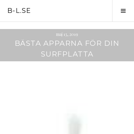
Skip
B-L.SE
to
Tog
content
Sid
maj 13, 2019
BÄSTA APPARNA FÖR DIN
SURFPLATTA